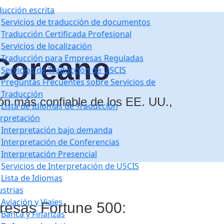
ducción escrita
Servicios de traducción de documentos
Traducción Certificada Profesional
Servicios de localización
 Coreano
Traducción para Empresas Reguladas
Servicios de Traducción de USCIS
Preguntas Frecuentes sobre Servicios de
Traducción
ón más confiable de los EE. UU.,
Lista de Idiomas de Traducción
erpretación
Interpretación bajo demanda
Interpretación de Conferencias
Interpretación Presencial
Servicios de Interpretación de USCIS
Lista de Idiomas
ustrias
Aviación y Viajes
resas Fortune 500:
Banca y Finanzas