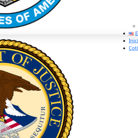
E
Inic
Coti