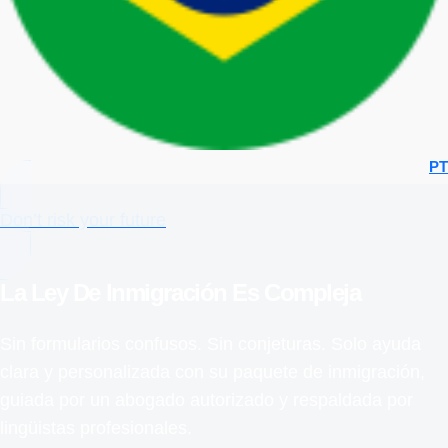
PT
Don’t risk your future
La Ley De Inmigración Es Compleja
Sin formularios confusos. Sin conjeturas. Solo ayuda
clara y personalizada con su paquete de inmigración,
guiada por un abogado autorizado y respaldada por
lingüistas profesionales.